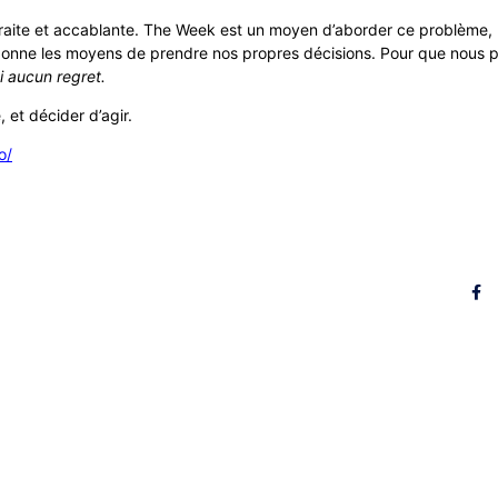
raite et accablante. The Week est un moyen d’aborder ce problème, p
s donne les moyens de prendre nos propres décisions. Pour que nous pu
’ai aucun regret.
 et décider d’agir.
o/
contacter
Rése
Henri Dupuis
Saint-Omer
one : 03 21 38 21 87
itenmorinie@orange.fr