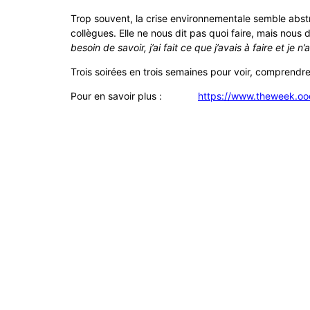
Trop souvent, la crise environnementale semble abst
collègues. Elle ne nous dit pas quoi faire, mais nou
besoin de savoir, j’ai fait ce que j’avais à faire et je n
Trois soirées en trois semaines pour voir, comprendre,
Pour en savoir plus :
https://www.theweek.oo
Liens utiles
Nous 
Diocèse d'Arras
8 rue 
62500 
Mentions Légales
Téléph
Conception du site
stbeno