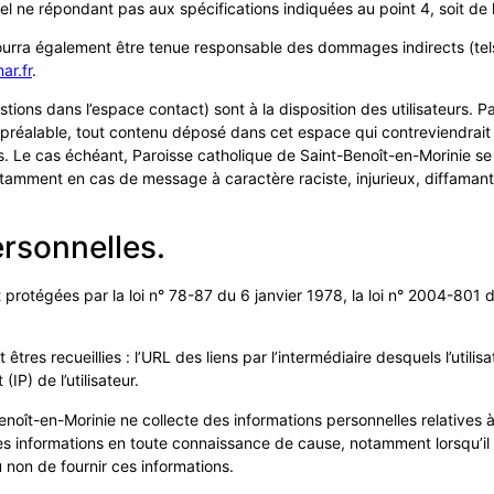
ériel ne répondant pas aux spécifications indiquées au point 4, soit de 
pourra également être tenue responsable des dommages indirects (te
ar.fr
.
stions dans l’espace contact) sont à la disposition des utilisateurs. 
réalable, tout contenu déposé dans cet espace qui contreviendrait à 
es. Le cas échéant, Paroisse catholique de Saint-Benoît-en-Morinie se
, notamment en cas de message à caractère raciste, injurieux, diffamant
rsonnelles.
rotégées par la loi n° 78-87 du 6 janvier 1978, la loi n° 2004-801 du
 êtres recueillies : l’URL des liens par l’intermédiaire desquels l’utili
(IP) de l’utilisateur.
oît-en-Morinie ne collecte des informations personnelles relatives à 
t ces informations en toute connaissance de cause, notamment lorsqu’il 
u non de fournir ces informations.