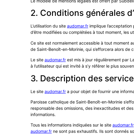
Le modèle de mentions légales est offert par Subde
2. Conditions générales d’
L’utilisation du site
audomar.fr
implique l’acceptation p
d’être modifiées ou complétées à tout moment, les uti
Ce site est normalement accessible à tout moment aux
de Saint-Benoît-en-Morinie, qui s’efforcera alors de 
Le site
audomar.fr
est mis à jour régulièrement par L
à l’utilisateur qui est invité à s’y référer le plus sou
3. Description des service
Le site
audomar.fr
a pour objet de fournir une informa
Paroisse catholique de Saint-Benoît-en-Morinie s’effor
responsable des omissions, des inexactitudes et des ca
informations.
Tous les informations indiquées sur le site
audomar.fr
audomar.fr
ne sont pas exhaustifs. Ils sont donnés s