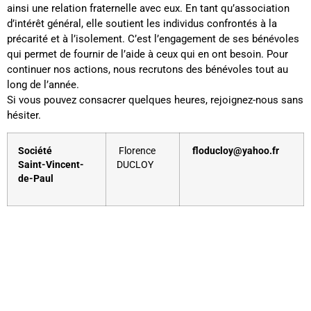
ainsi une relation fraternelle avec eux. En tant qu’association
d’intérêt général, elle soutient les individus confrontés à la
précarité et à l’isolement. C’est l’engagement
de
ses bénévoles
qui permet
de
fournir
de
l’ai
de
à ceux qui en ont besoin. Pour
continuer nos actions, nous recrutons
de
s bénévoles tout au
long
de
l’année.
Si vous pouvez consacrer quelques heures, rejoignez-nous sans
hésiter.
Société
Florence
floducloy@yahoo.fr
Saint-Vincent-
DUCLOY
de-Paul
Liens utiles
Nous contacter
Diocèse d'Arras
8 rue Henri Dupuis
Mentions Légales
62500 Saint-Omer