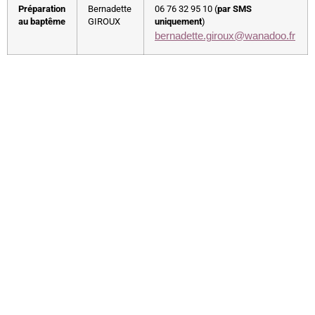
Préparation
Bernadette
06 76 32 95 10 (
par SMS
au baptême
GIROUX
uniquement
)
bernadette.giroux@wanadoo.fr
Liens utiles
Nous contacter
Diocèse d'Arras
8 rue Henri Dupuis
Mentions Légales
62500 Saint-Omer
Conception du site
Téléphone : 03 21 38 21
87
stbenoitenmorinie@orange.fr
Réseaux sociaux