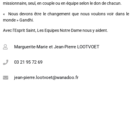
missionnaire, seul, en couple ou en équipe selon le don de chacun.
« Nous devons être le changement que nous voulons voir dans le
monde » Gandhi.
Avec l’Esprit Saint, Les Equipes Notre Dame nous y aident.
Marguerite-Marie et Jean-Pierre LOOTVOET
03 21 95 72 69
jean-pierre.lootvoet@wanadoo.fr
Liens utiles
Nous contacter
Diocèse d'Arras
8 rue Henri Dupuis
Mentions Légales
62500 Saint-Omer
Conception du site
Téléphone : 03 21 38 21
87