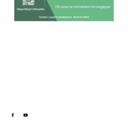
Liens utiles
Nous contacter
Diocèse d'Arras
8 rue Henri Dupuis
Mentions Légales
62500 Saint-Omer
Conception du site
Téléphone : 03 21 38 21
87
stbenoitenmorinie@orange.fr
Réseaux sociaux