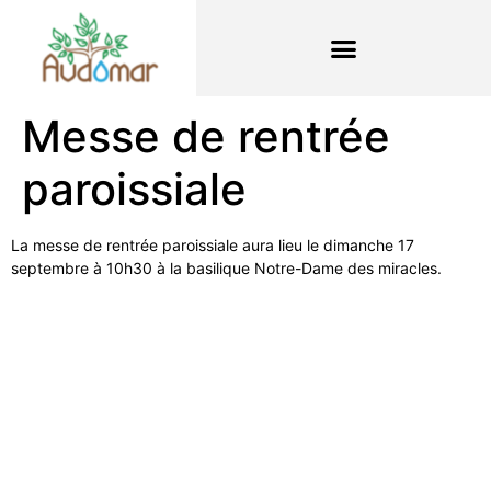
Messe de rentrée
paroissiale
La messe de rentrée paroissiale aura lieu le dimanche 17
septembre à 10h30 à la basilique Notre-Dame des miracles.
Liens utiles
Nous contacter
Diocèse d'Arras
8 rue Henri Dupuis
Mentions Légales
62500 Saint-Omer
Conception du site
Téléphone : 03 21 38 21
87