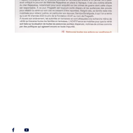
Liens utiles
Nous contacter
Diocèse d'Arras
8 rue Henri Dupuis
Mentions Légales
62500 Saint-Omer
Conception du site
Téléphone : 03 21 38 21
87
stbenoitenmorinie@orange.fr
Réseaux sociaux