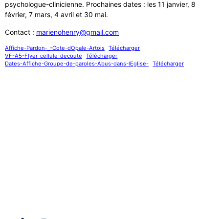
psychologue-clinicienne. Prochaines dates : les 11 janvier, 8
février, 7 mars, 4 avril et 30 mai.
Contact :
marienohenry@gmail.com
Affiche-Pardon-_-Cote-dOpale-Artois
Télécharger
VF-A5-Flyer-cellule-decoute
Télécharger
Dates-Affiche-Groupe-de-paroles-Abus-dans-lEglise-
Télécharger
Liens utiles
Nous contacter
Diocèse d'Arras
8 rue Henri Dupuis
Mentions Légales
62500 Saint-Omer
Conception du site
Téléphone : 03 21 38 21
87
stbenoitenmorinie@orange.fr
Réseaux sociaux