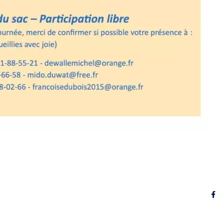
contacter
Rése
Henri Dupuis
Saint-Omer
one : 03 21 38 21 87