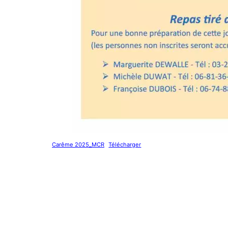
Carême 2025_MCR
Télécharger
Liens utiles
Nous 
Diocèse d'Arras
8 rue 
62500 
Mentions Légales
Téléph
Conception du site