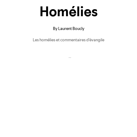
Liens utiles
Nous contacter
Diocèse d'Arras
8 rue Henri Dupuis
Mentions Légales
62500 Saint-Omer
Conception du site
Téléphone : 03 21 38 21
87
stbenoitenmorinie@orange.fr