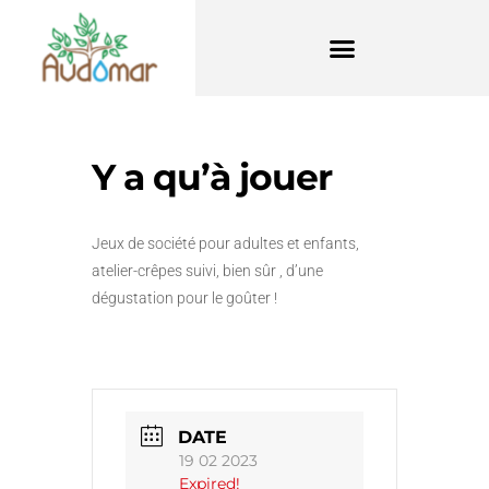
Y a qu’à jouer
Jeux de société pour adultes et enfants,
atelier-crêpes suivi, bien sûr , d’une
dégustation pour le goûter !
DATE
19 02 2023
Expired!