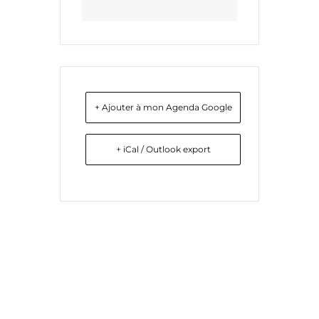
+ Ajouter à mon Agenda Google
+ iCal / Outlook export
Liens utiles
Nous contacter
Diocèse d'Arras
8 rue Henri Dupuis
Mentions Légales
62500 Saint-Omer