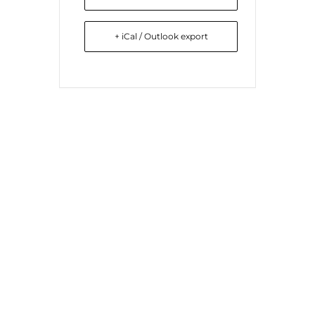
+ iCal / Outlook export
Liens utiles
Nous contacter
Diocèse d'Arras
8 rue Henri Dupuis
Mentions Légales
62500 Saint-Omer
Conception du site
Téléphone : 03 21 38 21
87
stbenoitenmorinie@orange.fr
Réseaux sociaux