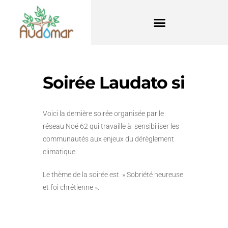
Soirée Laudato si
Voici la dernière soirée organisée par le
réseau Noé 62 qui travaille à sensibiliser les
communautés aux enjeux du dérèglement
climatique.
Le thème de la soirée est » Sobriété heureuse
et foi chrétienne ».