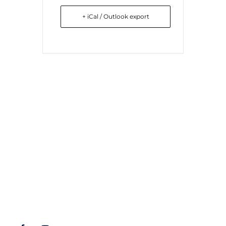
+ iCal / Outlook export
Liens utiles
Nous contacter
Diocèse d'Arras
8 rue Henri Dupuis
Mentions Légales
62500 Saint-Omer
Conception du site
Téléphone : 03 21 38 21
87
stbenoitenmorinie@orange.fr
Réseaux sociaux