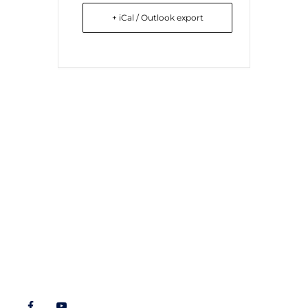
+ iCal / Outlook export
Liens utiles
Nous contacter
Diocèse d'Arras
8 rue Henri Dupuis
Mentions Légales
62500 Saint-Omer
Conception du site
Téléphone : 03 21 38 21
87
stbenoitenmorinie@orange.fr
Réseaux sociaux