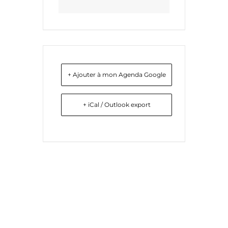
+ Ajouter à mon Agenda Google
+ iCal / Outlook export
Liens utiles
Nous contacter
Diocèse d'Arras
8 rue Henri Dupuis
Mentions Légales
62500 Saint-Omer
Conception du site
Téléphone : 03 21 38 21