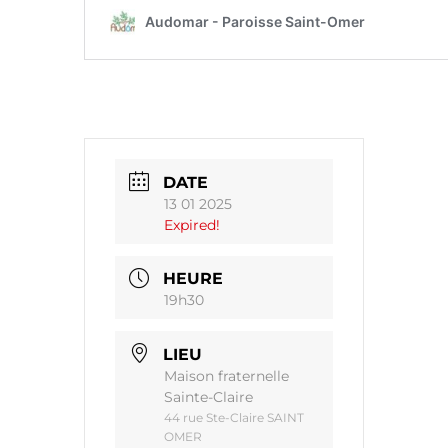
DATE
13 01 2025
Expired!
HEURE
19h30
LIEU
Maison fraternelle
Sainte-Claire
44 rue Ste-Claire SAINT
OMER