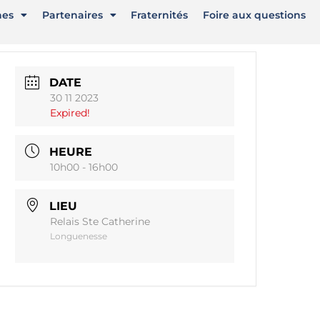
nes
Partenaires
Fraternités
Foire aux questions
DATE
30 11 2023
Expired!
HEURE
10h00 - 16h00
LIEU
Relais Ste Catherine
Longuenesse