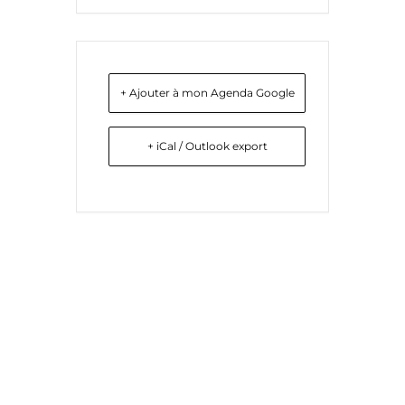
+ Ajouter à mon Agenda Google
+ iCal / Outlook export
Liens utiles
Nous contacter
Diocèse d'Arras
8 rue Henri Dupuis
Mentions Légales
62500 Saint-Omer
Conception du site
Téléphone : 03 21 38 21
87