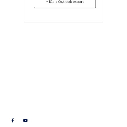
+ iCal / Outlook export
Liens utiles
Nous contacter
Diocèse d'Arras
8 rue Henri Dupuis
Mentions Légales
62500 Saint-Omer
Conception du site
Téléphone : 03 21 38 21
87
stbenoitenmorinie@orange.fr
Réseaux sociaux