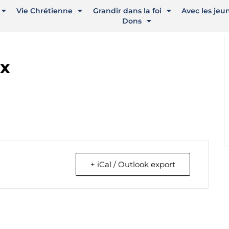
Vie Chrétienne
Grandir dans la foi
Avec les jeu
Dons
ix
+ iCal / Outlook export
contacter
Rése