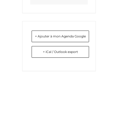
+ Ajouter à mon Agenda Google
+ iCal / Outlook export
Liens utiles
Nous contacter
Diocèse d'Arras
8 rue Henri Dupuis
Mentions Légales
62500 Saint-Omer
Conception du site
Téléphone : 03 21 38 21