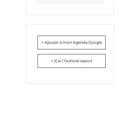
+ Ajouter à mon Agenda Google
+ iCal / Outlook export
Liens utiles
Nous contacter
Diocèse d'Arras
8 rue Henri Dupuis
Mentions Légales
62500 Saint-Omer
Conception du site
Téléphone : 03 21 38 21