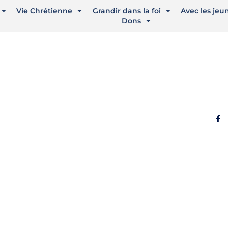
Vie Chrétienne
Grandir dans la foi
Avec les jeu
Dons
contacter
Rése
Henri Dupuis
Saint-Omer
one : 03 21 38 21 87
itenmorinie@orange.fr