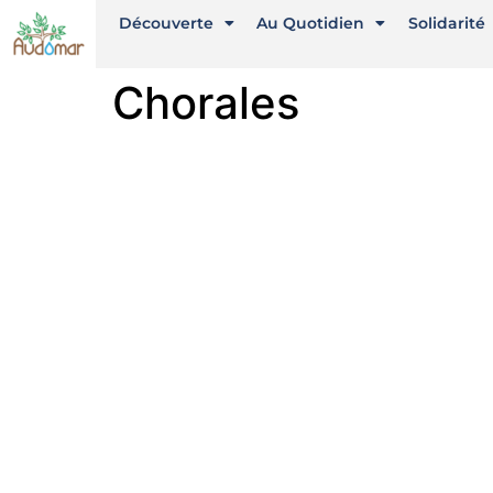
Découverte
Au Quotidien
Solidarité
Chorales
Liens utiles
Nous 
Diocèse d'Arras
8 rue 
62500 
Mentions Légales
Téléph
Conception du site
stbeno