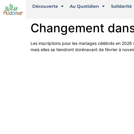
Découverte
Au Quotidien
Solidarité
Changement dans 
Les inscriptions pour les mariages célébrés en 2026 
mais elles se tiendront dorénavant de février à nov
Liens utiles
Nous 
Diocèse d'Arras
8 rue 
62500 
Mentions Légales
Téléph
Conception du site
stbeno